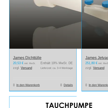
James Dichttülle
James Jetva
20,53
€
Enthält 19% MwSt. DE
251,80
€
inkl. MwSt.
inkl. MwS
zzgl.
Versand
zzgl.
Versand
Lieferzeit: ca. 3-4 Werktage
In den Warenkorb
Details
In den Warenk