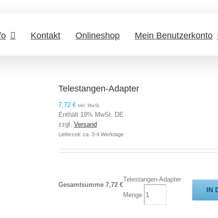
fo
Kontakt
Onlineshop
Mein Benutzerkonto
Telestangen-Adapter
7,72
€
inkl. MwSt.
Enthält 19% MwSt. DE
zzgl.
Versand
Lieferzeit: ca. 3-4 Werktage
Telestangen-Adapter
Gesamtsumme
7,72
€
IN
Menge