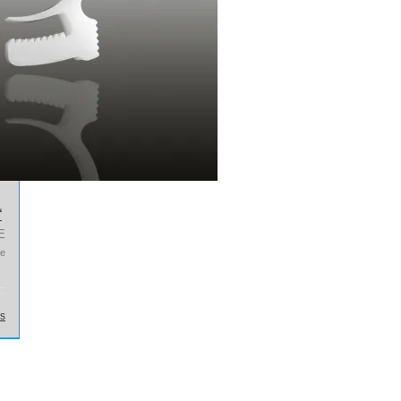
“
E
ge
ls