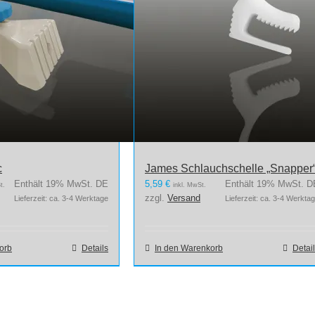
c
James Schlauchschelle „Snapper
Enthält 19% MwSt. DE
5,59
€
Enthält 19% MwSt. D
t.
inkl. MwSt.
zzgl.
Versand
Lieferzeit: ca. 3-4 Werktage
Lieferzeit: ca. 3-4 Werkta
orb
Details
In den Warenkorb
Detai