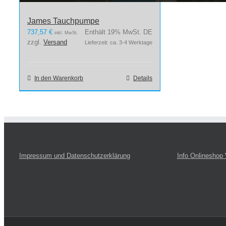
James Tauchpumpe
737,57
€
Enthält 19% MwSt. DE
inkl. MwSt.
zzgl.
Versand
Lieferzeit: ca. 3-4 Werktage
In den Warenkorb
Details
Impressum und Datenschutzerklärung
Info Onlineshop