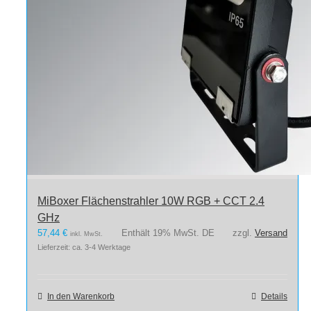
MiBoxer Flächenstrahler 10W RGB + CCT 2.4
GHz
57,44
€
Enthält 19% MwSt. DE
zzgl.
Versand
inkl. MwSt.
Lieferzeit: ca. 3-4 Werktage
In den Warenkorb
Details