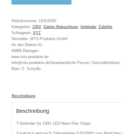
Artikelnummer:
LE616300
Kategorien:
230V
,
Garten Beleuchtung
,
Verbinder
,
Zubehör
Schlagwort:
XYZ
Hersteller:
MTS-Produkte GmbH
An den Dieken 61
40885 Ratingen
www.mts-produkte.de
info@mts-produkte.de
Verantwortliche Person:
Geschäftsführer:
Marc O. Schydlo
Beschreibung
Beschreibung
T-Verbinder für 230V LED Neon Flex Strips.
Zusätzlich wird noch Silikonkleber (LE61800) zum Abdichten der