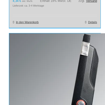
4,34
€
Enthält 19% MwSt. DE
zzgl.
Versand
inkl. MwSt.
Lieferzeit: ca. 3-4 Werktage
In den Warenkorb
Details