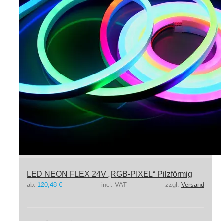
LED NEON FLEX 24V „RGB-PIXEL“ Pilzförmig
ab:
120,48
€
incl. VAT
zzgl.
Versand