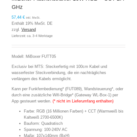
GHz
57,44
€
inkl. MwSt.
Enthält 19% MwSt. DE
zzgl.
Versand
Lieferzeit: ca. 3-4 Werktage
Modell: MiBoxer FUTT05
Exclusiv bei MTS: Steckerfertig mit 100cm Kabel und
wasserfester Steckverbindung, die ein nachträgliches
verlängern des Kabels ermöglicht.
Kann per Funkfernbedienung* (FUT089), Wandsteuerung*, oder
durch eine zusätzliche Wifi-Bridge* (Gateway WL-Box-1) per
App gesteuert werden.
(* nicht im Lieferumfang enthalten)
Farbe: RGB (16 Millionen Farben) + CCT (Warmweiß bis
Kaltweiß 2700-6500K)
Bauform: Quadratisch
Spannung: 100-240V AC
Maße: 107x140mm (BxH)