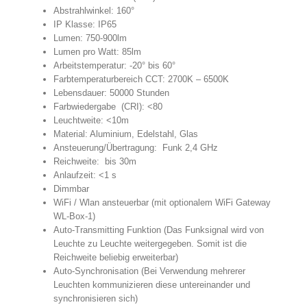
Abstrahlwinkel: 160°
IP Klasse: IP65
Lumen: 750-900lm
Lumen pro Watt: 85lm
Arbeitstemperatur: -20° bis 60°
Farbtemperaturbereich CCT: 2700K – 6500K
Lebensdauer: 50000 Stunden
Farbwiedergabe (CRI): <80
Leuchtweite: <10m
Material: Aluminium, Edelstahl, Glas
Ansteuerung/Übertragung: Funk 2,4 GHz
Reichweite: bis 30m
Anlaufzeit: <1 s
Dimmbar
WiFi / Wlan ansteuerbar (mit optionalem WiFi Gateway
WL-Box-1)
Auto-Transmitting Funktion (Das Funksignal wird von
Leuchte zu Leuchte weitergegeben. Somit ist die
Reichweite beliebig erweiterbar)
Auto-Synchronisation (Bei Verwendung mehrerer
Leuchten kommunizieren diese untereinander und
synchronisieren sich)