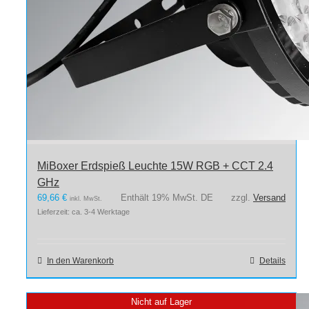
MiBoxer Erdspieß Leuchte 15W RGB + CCT 2.4
GHz
69,66
€
Enthält 19% MwSt. DE
zzgl.
Versand
inkl. MwSt.
Lieferzeit: ca. 3-4 Werktage
In den Warenkorb
Details
Nicht auf Lager