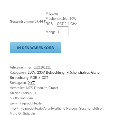
MiBoxer
Flächenstrahler 10W
Gesamtsumme
57,44
€
RGB + CCT 2.4 GHz
Menge
IN DEN WARENKORB
Artikelnummer:
L121161121
Kategorien:
230V
,
230V Beleuchtung
,
Flächenstrahler
,
Garten
Beleuchtung
,
RGB + CCT
Schlagwort:
XYZ
Hersteller:
MTS-Produkte GmbH
An den Dieken 61
40885 Ratingen
www.mts-produkte.de
info@mts-produkte.de
Verantwortliche Person:
Geschäftsführer:
Marc O. Schydlo