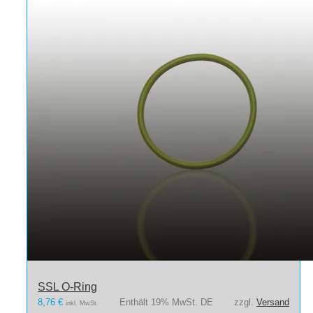
SSL O-Ring
8,76
€
Enthält 19% MwSt. DE
zzgl.
Versand
inkl. MwSt.