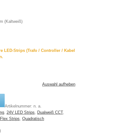
m (Kaltweiß)
 LED-Strips (Trafo / Controller / Kabel
n.
Auswahl aufheben
Artikelnummer:
n. a.
ng
,
24V LED Strips
,
Dualweiß CCT
,
lex Strips
,
Quadratisch
H