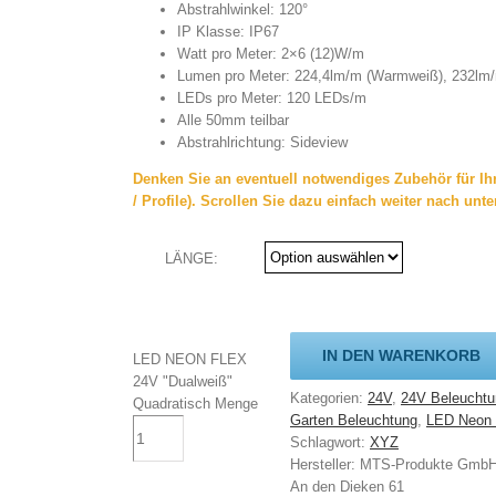
Abstrahlwinkel: 120°
IP Klasse: IP67
Watt pro Meter: 2×6 (12)W/m
Lumen pro Meter: 224,4lm/m (Warmweiß), 232lm/
LEDs pro Meter: 120 LEDs/m
Alle 50mm teilbar
Abstrahlrichtung: Sideview
Denken Sie an eventuell notwendiges Zubehör für Ihre
/ Profile). Scrollen Sie dazu einfach weiter nach unte
LÄNGE:
IN DEN WARENKORB
LED NEON FLEX
24V "Dualweiß"
Kategorien:
24V
,
24V Beleuchtu
Quadratisch Menge
Garten Beleuchtung
,
LED Neon F
Schlagwort:
XYZ
Hersteller:
MTS-Produkte Gmb
An den Dieken 61