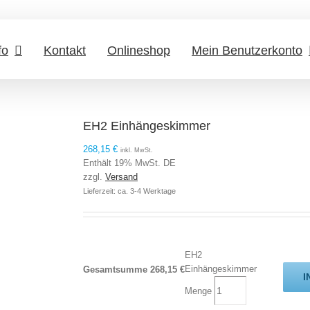
fo
Kontakt
Onlineshop
Mein Benutzerkonto
EH2 Einhängeskimmer
268,15
€
inkl. MwSt.
Enthält 19% MwSt. DE
zzgl.
Versand
Lieferzeit: ca. 3-4 Werktage
EH2
Einhängeskimmer
Gesamtsumme
268,15
€
I
Menge