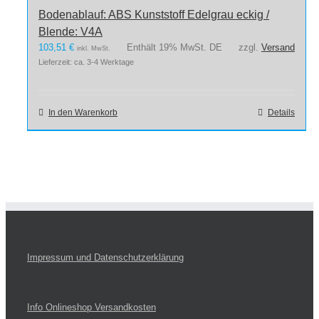
Bodenablauf: ABS Kunststoff Edelgrau eckig /
Blende: V4A
103,51
€
Enthält 19% MwSt. DE
zzgl.
Versand
inkl. MwSt.
Lieferzeit: ca. 3-4 Werktage
In den Warenkorb
Details
Impressum und Datenschutzerklärung
Info Onlineshop Versandkosten