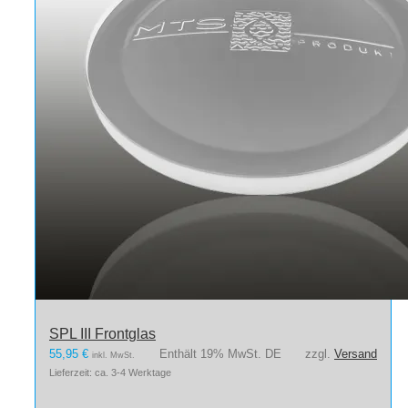
SPL III Frontglas
55,95
€
Enthält 19% MwSt. DE
zzgl.
Versand
inkl. MwSt.
Lieferzeit: ca. 3-4 Werktage