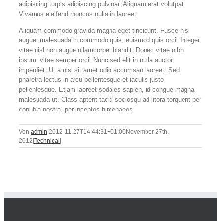
adipiscing turpis adipiscing pulvinar. Aliquam erat volutpat.
Vivamus eleifend rhoncus nulla in laoreet.
Aliquam commodo gravida magna eget tincidunt. Fusce nisi
augue, malesuada in commodo quis, euismod quis orci. Integer
vitae nisl non augue ullamcorper blandit. Donec vitae nibh
ipsum, vitae semper orci. Nunc sed elit in nulla auctor
imperdiet. Ut a nisl sit amet odio accumsan laoreet. Sed
pharetra lectus in arcu pellentesque et iaculis justo
pellentesque. Etiam laoreet sodales sapien, id congue magna
malesuada ut. Class aptent taciti sociosqu ad litora torquent per
conubia nostra, per inceptos himenaeos.
Von
admin
|
2012-11-27T14:44:31+01:00
November 27th,
2012
|
Technical
|