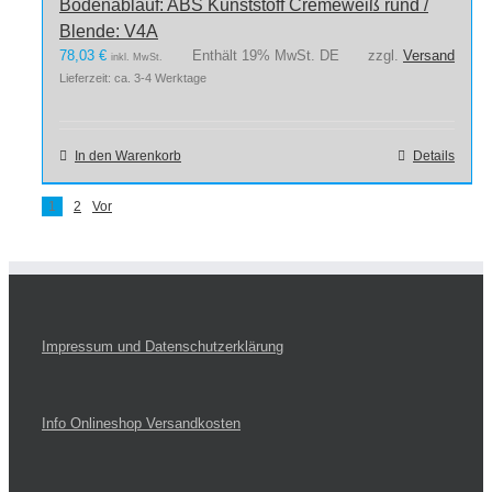
Bodenablauf: ABS Kunststoff Cremeweiß rund /
Blende: V4A
78,03
€
Enthält 19% MwSt. DE
zzgl.
Versand
inkl. MwSt.
Lieferzeit: ca. 3-4 Werktage
In den Warenkorb
Details
1
2
Vor
Impressum und Datenschutzerklärung
Info Onlineshop Versandkosten