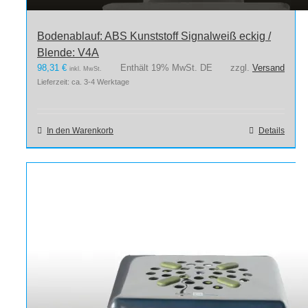
Bodenablauf: ABS Kunststoff Signalweiß eckig /
Blende: V4A
98,31
€
Enthält 19% MwSt. DE
zzgl.
Versand
inkl. MwSt.
Lieferzeit: ca. 3-4 Werktage
In den Warenkorb
Details