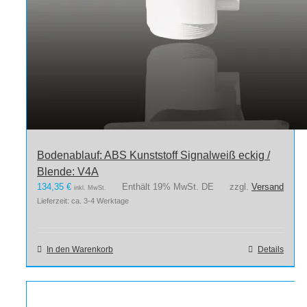
Bodenablauf: ABS Kunststoff Signalweiß eckig /
Blende: V4A
134,35
€
Enthält 19% MwSt. DE
zzgl.
Versand
inkl. MwSt.
Lieferzeit: ca. 3-4 Werktage
In den Warenkorb
Details