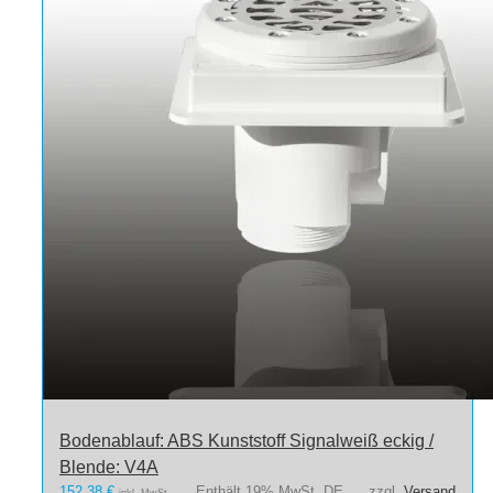
Bodenablauf: ABS Kunststoff Signalweiß eckig /
Blende: V4A
152,38
€
Enthält 19% MwSt. DE
zzgl.
Versand