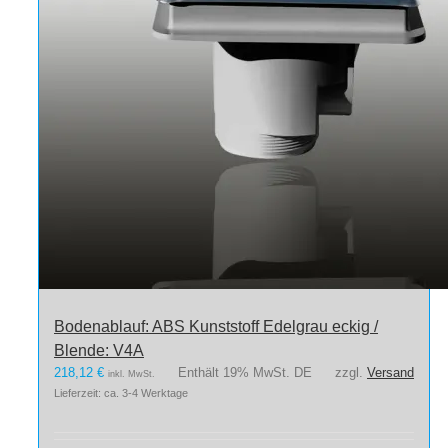
Bodenablauf: ABS Kunststoff Edelgrau eckig /
Blende: V4A
218,12
€
Enthält 19% MwSt. DE
zzgl.
Versand
inkl. MwSt.
Lieferzeit: ca. 3-4 Werktage