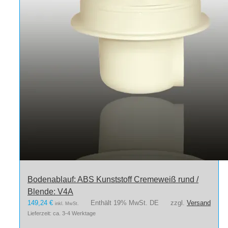
Bodenablauf: ABS Kunststoff Cremeweiß rund /
Blende: V4A
149,24
€
Enthält 19% MwSt. DE
zzgl.
Versand
inkl. MwSt.
Lieferzeit: ca. 3-4 Werktage